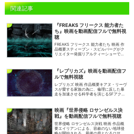
関連記事
『FREAKS フリークス 能力者た
SF
ち』映画を動画配信フルで無料視
聴
FREAKS フリークス 能力者たち 映画 作
品概要スティーブン・スピルバーグがク
リエイター発掘リアルティーショーでフ
ァイナリストの5人まで勝ち抜いた、ザッ
ク・ポリスキー＆アダム・B・スタイン監
督のコンビ。能力者一家の壮絶な戦いを
『レプリカズ』映画を動画配信フ
SF
描くSF映...
ルで無料視聴
レプリカズ 映画 作品概要キアヌ・リーヴ
スが愛する家族の為に、倫理に反した暴
走を加速させる科学者を演じるSFアクシ
ョン。キアヌ・リーヴスが主人公フォス
ターを演じる。監督は『デイ・アフタ
ー・トゥモロー』で脚本を担当したジェ
映画『世界侵略 ロサンゼルス決
SF
フリー・ナックマノフ...
戦』を動画配信フルで無料視聴
世界侵略 ロサンゼルス決戦 映画 作品概
要エイリアンによる、容赦のない地球侵
略が開始される。最後の砦となるロサン