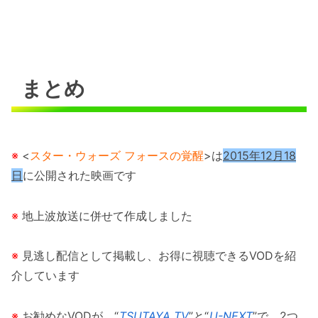
まとめ
※
<
スター・ウォーズ フォースの覚醒
>は
2015年12月18
日
に公開された映画です
※
地上波放送に併せて作成しました
※
見逃し配信として掲載し、お得に視聴できるVODを紹
介しています
※
お勧めなVODが、“
TSUTAYA TV
”と“
U-NEXT
”で、2つ