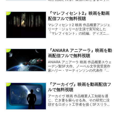
ゼルスで展開され、海兵隊とエイリアン
との市街戦を描きだすSFアクション。世
界侵略 ロサンゼルス決戦 映画 DVD世界
『マレフィセント2』映画を動画
SF
侵略 ロサン...
配信フルで無料視聴
マレフィセント2 映画 作品概要アンジェ
リーナ・ジョリーが主演で実写化した
『マレフィセント』の続編。ディズニー
映画『眠れる森の美女』でオーロラ姫に
永遠の眠りの呪いをかけたマレフィセン
トが主人公。マレフィセント2 映画 DVD
『ANIARA アニアーラ』映画を動
マレフィセント2...
SF
画配信フルで無料視聴
ANIARA アニアーラ 映画 作品概要スウェ
ーデン製SF大作。ノーベル文学賞受賞作
家ハリー・マーティンソンの代表作『ア
ニアーラ』を実写映画化。新宿シネマカ
リテの特集企画【カリコレ2019】（2019
年7月13日～8月9日）上映作品。ANI...
『アーカイヴ』映画を動画配信フ
SF
ルで無料視聴
アーカイヴ 映画 作品概要人工知能を通
じ、亡き妻を蘇らせる為、その研究に没
頭するロボット工学者を描くSFスリラ
ー。研究の過程で開発された、アンドロ
イドを巡るストーリーが展開される。ア
ーカイヴ 動画を無料視聴できるVODサイ