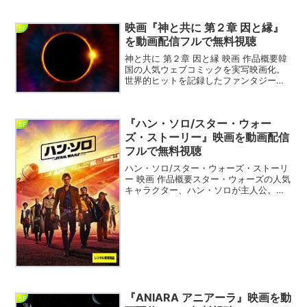
時間のルールから脱出する。TENET テネ
ット 映画 DVDTENET テネット 動...
映画『神と共に 第２章 因と縁』
SF
を動画配信フルで無料視聴
神と共に 第２章 因と縁 映画 作品概要韓
国の人気ウェブコミックを実写映画化。
世界的ヒットを記録したファンタジーア
クション2部作の第2章。第2章でもキ
ム・ヨンファ監督がメガホンを取った。
神と共に 第２章 因と縁 動画を無料視聴
『ハン・ソロ/スター・ウォー
できるVODサ...
SF
ズ・ストーリー』映画を動画配信
フルで無料視聴
ハン・ソロ/スター・ウォーズ・ストーリ
ー 映画 作品概要スター・ウォーズの人気
キャラクター、ハン・ソロが主人公。宇
宙を駆ける、密漁業者からヒーローに転
身。彼の若き日の戦いと、冒険を描く。
ハン・ソロ/スター・ウォーズ・ストーリ
ー 映画 DVD...
『ANIARA アニアーラ』映画を動
SF