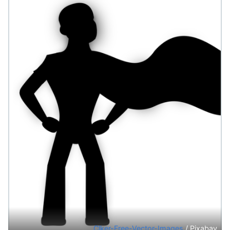
Clker-Free-Vector-Images
/ Pixabay