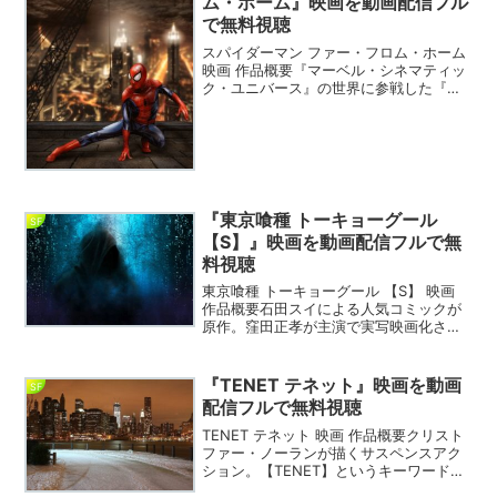
ム・ホーム』映画を動画配信フル
で無料視聴
スパイダーマン ファー・フロム・ホーム
映画 作品概要『マーベル・シネマティッ
ク・ユニバース』の世界に参戦した『ス
パイダーマン ホームカミング』の続編。
スパイダーマンで高校生のピーター・パ
ーカーの新たな戦いと成長を描く。スパ
イダーマン ファ...
『東京喰種 トーキョーグール
SF
【S】』映画を動画配信フルで無
料視聴
東京喰種 トーキョーグール 【S】 映画
作品概要石田スイによる人気コミックが
原作。窪田正孝が主演で実写映画化され
た『東京喰種トーキョーグール』シリー
ズ第2作。東京喰種 トーキョーグール
【S】 映画 DVD東京喰種 トーキョーグー
『TENET テネット』映画を動画
SF
ル 【S...
配信フルで無料視聴
TENET テネット 映画 作品概要クリスト
ファー・ノーランが描くサスペンスアク
ション。【TENET】というキーワードを
与えられた主人公が、人類の常識である