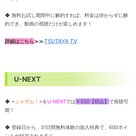
◆ 無料お試し期間中に解約すれば、料金は掛からずに解
約でき、動画の視聴だけが楽しめます！
TSUTAYA TV
詳細はこちら
≫≫
U-NEXT
◆ <
シャザム！
>を
U-NEXT
では
￥550【税込】
で視聴可
能！
◆ 登録日から、31日間無料体験の加入特典で、600ポイ
ントが付与されます！