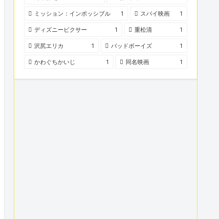
ミッション：インポッシブル
1
スパイ映画
1
ディズニーピクサー
1
重松清
1
沢尻エリカ
1
バッドボーイズ
1
かわぐちかいじ
1
同名映画
1