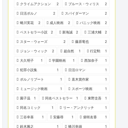
クライムアクション
2
ブルース・ウィリス
2
日活ポルノ
2
スパイダーマン
2
蜷川実花
2
成人映画
2
パニック映画
2
ベストセラー小説
2
新海誠
2
三浦大輔
2
スター・ウォーズ
2
藤原竜也
2
ジョン・ウィック
2
超自然
1
行定勲
1
大久明子
1
学園映画
1
西加奈子
1
犯罪小説集
1
日活ロマン
1
ポルノリブート
1
直木賞作家
1
ミュージック映画
1
スポーツ映画
1
園子温
1
同名ベストセラー
1
東野圭吾
1
同名コミック
1
リー・アンクリッチ
1
三谷幸喜
1
安藤尋
1
柴咲友香
1
鈴木雅之
1
蜷川幸雄
1