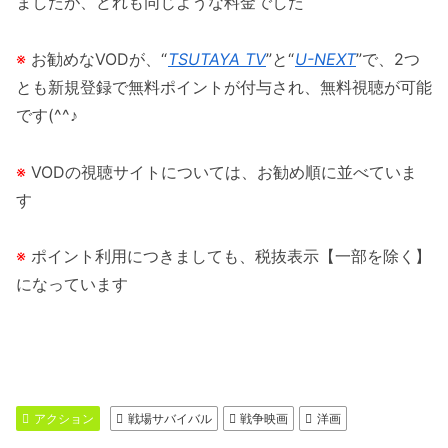
ましたが、どれも同じような料金でした
※
お勧めなVODが、“
TSUTAYA TV
”と“
U-NEXT
”で、2つ
とも新規登録で無料ポイントが付与され、無料視聴が可能
です(^^♪
※
VODの視聴サイトについては、お勧め順に並べていま
す
※
ポイント利用につきましても、税抜表示【一部を除く】
になっています
アクション
戦場サバイバル
戦争映画
洋画