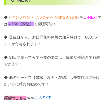
◆ <
アンノウン・ソルジャー 英雄なき戦場
>を
U-NEXT
で
は
￥550【税込】
で視聴可能！
◆ 登録日から、31日間無料体験の加入特典で、600ポイ
ントが付与されます！
◆ 31日間使ってみて不要の際には、簡単な手続きで解約
できます！
◆ 他のサービス【書籍・漫画・雑誌】も複数同時に受け
たい方に特にお勧めです！
U-NEXT
詳細はこちら
≫≫