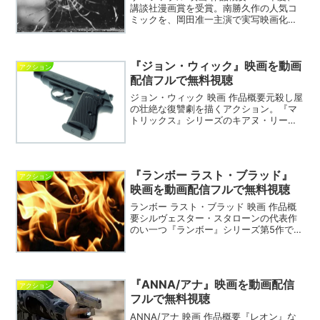
講談社漫画賞を受賞。南勝久作の人気コ
ミックを、岡田准一主演で実写映画化。
ザ・ファブル 映画 DVDザ・ファブル 動
画を無料視聴できるVODサイトの紹介※
こちらの情報は2019年12月25日現在の
『ジョン・ウィック』映画を動画
情...
アクション
配信フルで無料視聴
ジョン・ウィック 映画 作品概要元殺し屋
の壮絶な復讐劇を描くアクション。『マ
トリックス』シリーズのキアヌ・リーヴ
スが主演。ジョン・ウィック 映画 DVDジ
ョン・ウィック 動画を無料視聴できる
VODサイトの紹介※ こちらの情報は2020
年5月...
『ランボー ラスト・ブラッド』
アクション
映画を動画配信フルで無料視聴
ランボー ラスト・ブラッド 映画 作品概
要シルヴェスター・スタローンの代表作
のい一つ『ランボー』シリーズ第5作で完
結作。人身売買カルテルにさらわれた友
人の孫娘を、ランボーが救い出す。監督
は、エイドリアン・グランバーグ。ラン
ボー ラスト・ブラ...
『ANNA/アナ』映画を動画配信
アクション
フルで無料視聴
ANNA/アナ 映画 作品概要『レオン』な