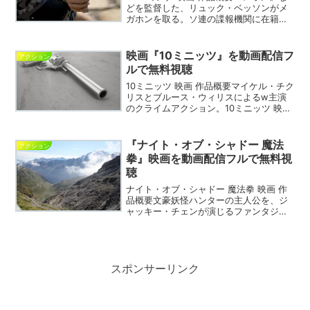
どを監督した、リュック・ベッソンがメ
ガホンを取る。ソ連の諜報機関に在籍す
る、女殺し屋の活躍するシーンを描く。
ANNA/アナ 映画 DVDANNA/アナ 動画を
無料視聴できるVODサイトの紹介※ こ
映画『10ミニッツ』を動画配信フ
アクション
ち...
ルで無料視聴
10ミニッツ 映画 作品概要マイケル・チク
リスとブルース・ウィリスによるw主演
のクライムアクション。10ミニッツ 映画
DVD10ミニッツ 動画を無料視聴できる
VODサイトの紹介※ こちらの情報は2020
年5月6日現在の情報です。※ 詳細に...
『ナイト・オブ・シャドー 魔法
アクション
拳』映画を動画配信フルで無料視
聴
ナイト・オブ・シャドー 魔法拳 映画 作
品概要文豪妖怪ハンターの主人公を、ジ
ャッキー・チェンが演じるファンタジー
アクション。ナイト・オブ・シャドー 魔
法拳 映画 DVDナイト・オブ・シャドー
魔法拳 動画を無料視聴できるVODサイト
の紹介※...
スポンサーリンク