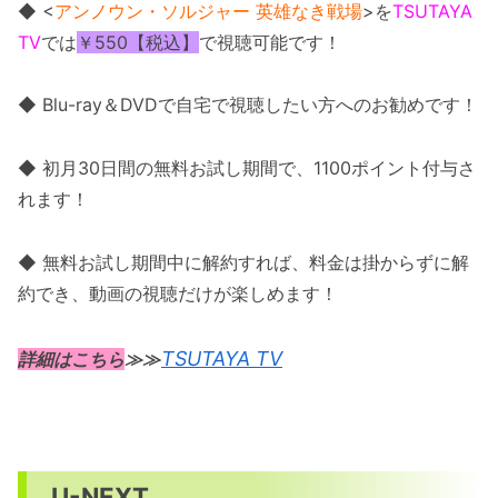
◆ <
アンノウン・ソルジャー 英雄なき戦場
>を
TSUTAYA
TV
では
￥550【税込】
で視聴可能です！
◆ Blu-ray＆DVDで自宅で視聴したい方へのお勧めです！
◆ 初月30日間の無料お試し期間で、1100ポイント付与さ
れます！
◆ 無料お試し期間中に解約すれば、料金は掛からずに解
約でき、動画の視聴だけが楽しめます！
TSUTAYA TV
詳細はこちら
≫≫
U-NEXT