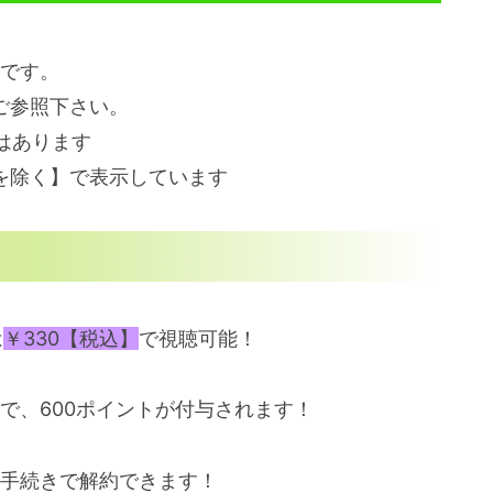
報です。
ご参照下さい。
はあります
を除く】で表示しています
は
￥330【税込】
で視聴可能！
典で、600ポイントが付与されます！
な手続きで解約できます！