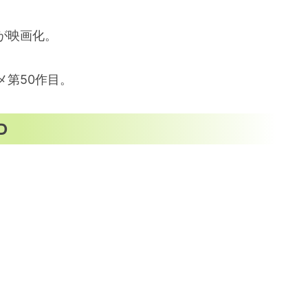
が映画化。
メ第50作目。
D