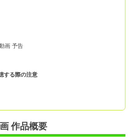
 動画 予告
聴する際の注意
画 作品概要