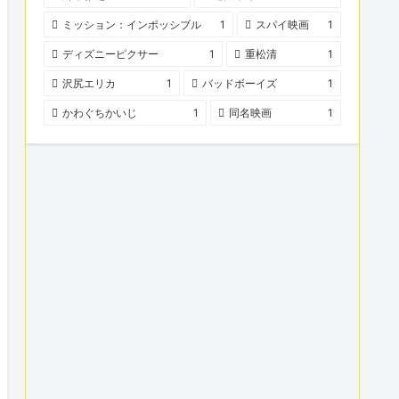
ミッション：インポッシブル
1
スパイ映画
1
ディズニーピクサー
1
重松清
1
沢尻エリカ
1
バッドボーイズ
1
かわぐちかいじ
1
同名映画
1