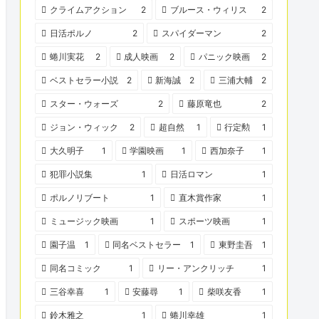
クライムアクション
2
ブルース・ウィリス
2
日活ポルノ
2
スパイダーマン
2
蜷川実花
2
成人映画
2
パニック映画
2
ベストセラー小説
2
新海誠
2
三浦大輔
2
スター・ウォーズ
2
藤原竜也
2
ジョン・ウィック
2
超自然
1
行定勲
1
大久明子
1
学園映画
1
西加奈子
1
犯罪小説集
1
日活ロマン
1
ポルノリブート
1
直木賞作家
1
ミュージック映画
1
スポーツ映画
1
園子温
1
同名ベストセラー
1
東野圭吾
1
同名コミック
1
リー・アンクリッチ
1
三谷幸喜
1
安藤尋
1
柴咲友香
1
鈴木雅之
1
蜷川幸雄
1