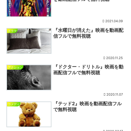
2021.04.09
『水曜日が消えた』映画を動画配
ドラマ
信フルで無料視聴
2020.11.25
『ドクター・ドリトル』映画を動
アクション
画配信フルで無料視聴
2020.11.07
『テッド2』映画を動画配信フル
コメディ
で無料視聴