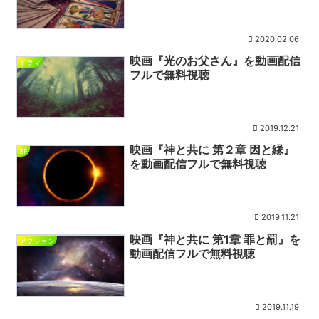
2020.02.06
映画『光のお父さん』を動画配信
ドラマ
フルで無料視聴
2019.12.21
映画『神と共に 第２章 因と縁』
SF
を動画配信フルで無料視聴
2019.11.21
映画『神と共に 第1章 罪と罰』を
アクション
動画配信フルで無料視聴
2019.11.19