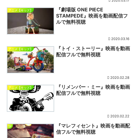
2020.03.17
『劇場版 ONE PIECE
アニメ【キッズ】
STAMPEDE』映画を動画配信フ
ルで無料視聴
2020.03.16
『トイ・ストーリー』映画を動画
アニメ【キッズ】
配信フルで無料視聴
2020.02.28
『リメンバー・ミー』映画を動画
アニメ【キッズ】
配信フルで無料視聴
2020.02.22
『マレフィセント』映画を動画配
SF
信フルで無料視聴