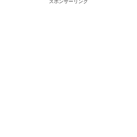
スポンサーリンク