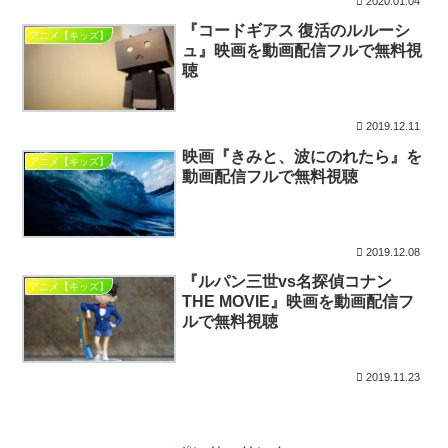
2020.01.04
『コードギアス 復活のルルーシ
アニメ【キッズ】
ュ』映画を動画配信フルで無料視
聴
2019.12.11
映画『きみと、波にのれたら』を
アニメ【キッズ】
動画配信フルで無料視聴
2019.12.08
『ルパン三世vs名探偵コナン
アニメ【キッズ】
THE MOVIE』映画を動画配信フ
ルで無料視聴
2019.11.23