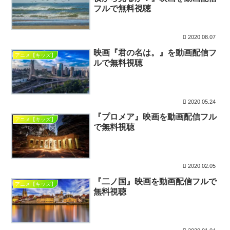
フルで無料視聴
2020.08.07
映画『君の名は。』を動画配信フ
アニメ【キッズ】
ルで無料視聴
2020.05.24
『プロメア』映画を動画配信フル
アニメ【キッズ】
で無料視聴
2020.02.05
『二ノ国』映画を動画配信フルで
アニメ【キッズ】
無料視聴