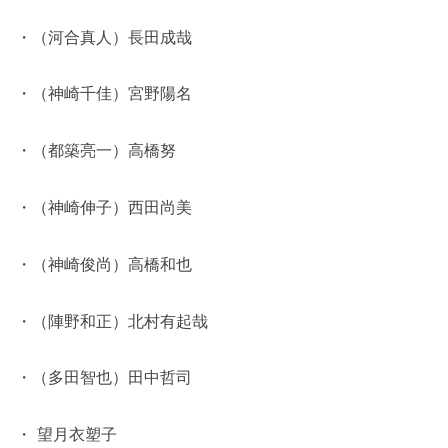
・（河合真人）長田成哉
・（神崎千佳）宮野陽名
・（都築亮一）高橋努
・（神崎伸子）西田尚美
・（神崎俊尚）高橋和也
・（陣野和正）北村有起哉
・（多田智也）田中哲司
・ 望月衣塑子