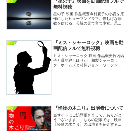
『星の子』映画を動画配信フルで
ドラマ
無料視聴
星の子 映画 作品概要今村夏子の小説を原
作にしたヒューマンドラマ。怪しげな宗
教を信じる、母親の元で育つ少女。思春
期を迎える時期に、自身が身を置いてき
た世界に疑問を抱くようになる。星の子
映画 DVD※ 豪華版です星の子 動画を無料
視聴できる...
『ミス・シャーロック』映画を動
ドラマ
画配信フルで無料視聴
ミス・シャーロック 映画 作品概要竹内結
子と貫地谷しほりが、和製シャーロッ
ク・ホームズと相棒ジョン・ワトソンを
演じる。ミス・シャーロック 映画 DVDミ
ス・シャーロック 動画を無料視聴できる
VODサイトの紹介※ こちらの情報は2020
年6月...
『怪物の木こり』出演者について
ドラマ
当サイトにご訪問頂きまして、ありがと
うございます。こちらの記事では、映画
【怪物の木こり】の出演者を紹介すると
共に、映画のあらすじ等の簡単な内容も