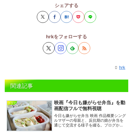
シェアする
hrkをフォローする
hrk
関連記事
映画『今日も嫌がらせ弁当』を動
ドラマ
画配信フルで無料視聴
今日も嫌がらせ弁当 映画 作品概要シング
ルマザーの母親と、反抗期の娘が弁当を
通じて交流する様子を綴る。ブログから
書斎化もされ人気を集める同名エッセイ