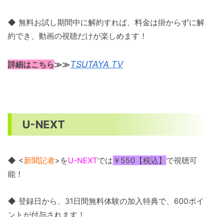
◆ 無料お試し期間中に解約すれば、料金は掛からずに解
約でき、動画の視聴だけが楽しめます！
TSUTAYA TV
詳細はこちら
≫≫
U-NEXT
◆ <
新聞記者
>を
U-NEXT
では
￥550【税込】
で視聴可
能！
◆ 登録日から、31日間無料体験の加入特典で、600ポイ
ントが付与されます！