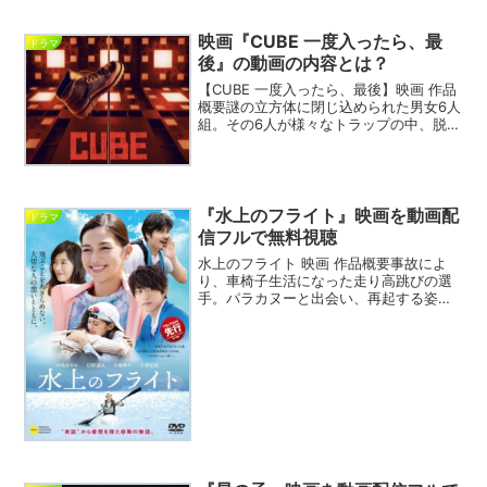
を、篠原涼子と、芳根京子の共演で映画
化。今日も嫌がらせ弁当 映画 DVD今日も
映画『CUBE 一度入ったら、最
嫌がらせ弁当 ...
ドラマ
後』の動画の内容とは？
【CUBE 一度入ったら、最後】映画 作品
概要謎の立方体に閉じ込められた男女6人
組。その6人が様々なトラップの中、脱出
劇を繰り広げる。主演を菅田将暉が演じ
てます。【CUBE 一度入ったら、最後】
映画 Blu-rayCUBE 一度入ったら、最...
『水上のフライト』映画を動画配
ドラマ
信フルで無料視聴
水上のフライト 映画 作品概要事故によ
り、車椅子生活になった走り高跳びの選
手。パラカヌーと出会い、再起する姿を
描く人間ドラマ。水上のフライト DVD水
上のフライト 動画を無料視聴できるVOD
サイトの紹介※ こちらの情報は2021年4
月3日現...