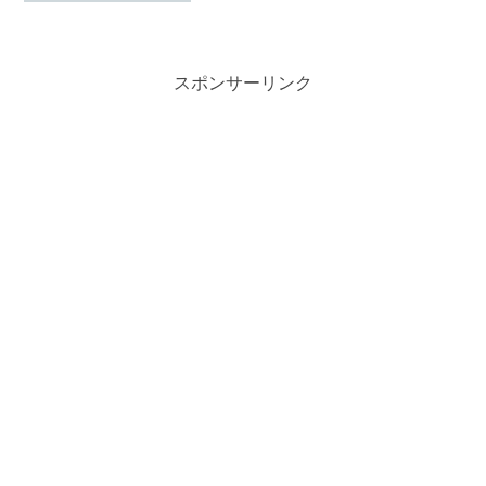
併せて紹介していこうと思いますので、
最後までご覧頂けると幸いです。【怪物
の木こり】出演者の紹介・...
スポンサーリンク