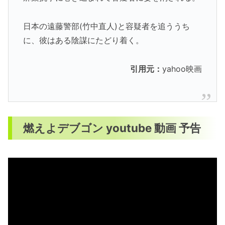
日本の遠藤警部(竹中直人)と容疑者を追ううち
に、彼はある陰謀にたどり着く。
引用元：
yahoo映画
燃えよデブゴン youtube 動画 予告