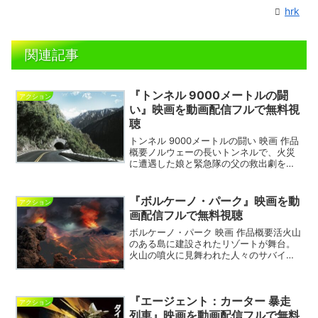
hrk
関連記事
『トンネル 9000メートルの闘
アクション
い』映画を動画配信フルで無料視
聴
トンネル 9000メートルの闘い 映画 作品
概要ノルウェーの長いトンネルで、火災
に遭遇した娘と緊急隊の父の救出劇を描
くパニック映画。トンネル 9000メート
ルの闘い 映画 DVDトンネル 9000メート
ルの闘い 動画を無料視聴できるVODサ...
『ボルケーノ・パーク』映画を動
アクション
画配信フルで無料視聴
ボルケーノ・パーク 映画 作品概要活火山
のある島に建設されたリゾートが舞台。
火山の噴火に見舞われた人々のサバイバ
ルを描くパニックアクション。ボルケー
ノ・パーク 映画 DVDボルケーノ・パーク
動画を無料視聴できるVODサイトの紹介
『エージェント：カーター 暴走
※ こちら...
アクション
列車』映画を動画配信フルで無料