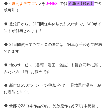
◆ <
燃えよデブゴン
>を
U-NEXT
では
￥399【税込】
で視
聴可能！
◆ 登録日から、31日間無料体験の加入特典で、600ポイ
ントが付与されます！
◆ 31日間使ってみて不要の際には、簡単な手続きで解約
できます！
◆ 他のサービス【書籍・漫画・雑誌】も複数同時に楽し
みたい方に特にお勧めです！
◆ 新作は550ポイントで視聴ができ、見放題作品も一緒
に堪能できます！
◆ 全部で23万本作品の内、見放題作品が21万本視聴可