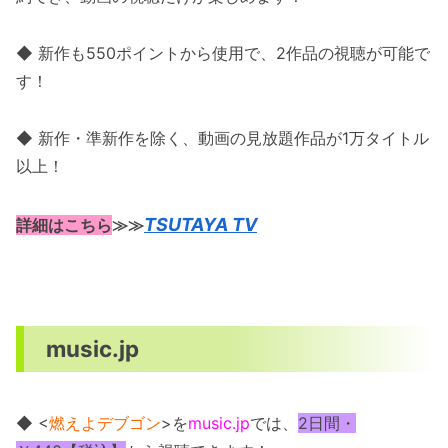
◆ 新作も550ポイントから使用で、2作品の視聴が可能で
す！
◆ 新作・準新作を除く、動画の見放題作品が1万タイトル
以上！
TSUTAYA TV
詳細はこちら
≫≫
music.jp
◆ <
燃えよデブゴン
>を
music.jp
では、
2日間・