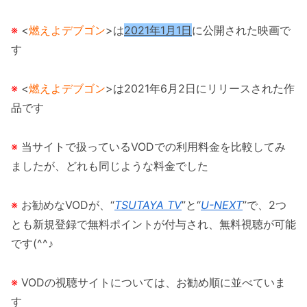
※
<
燃えよデブゴン
>は
2021年1月1日
に公開された映画で
す
※
<
燃えよデブゴン
>は2021年6月2日にリリースされた作
品です
※
当サイトで扱っているVODでの利用料金を比較してみ
ましたが、どれも同じような料金でした
※
お勧めなVODが、“
TSUTAYA TV
”と“
U-NEXT
”で、2つ
とも新規登録で無料ポイントが付与され、無料視聴が可能
です(^^♪
※
VODの視聴サイトについては、お勧め順に並べていま
す