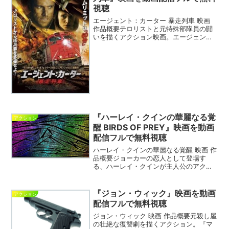
視聴
エージェント：カーター 暴走列車 映画
作品概要テロリストと元特殊部隊員の闘
いを描くアクション映画。エージェン
ト：カーター 暴走列車 映画 DVDエージ
ェント：カーター 暴走列車 動画を無料視
聴できるVODサイトの紹介※ こちらの情
報は20...
『ハーレイ・クインの華麗なる覚
アクション
醒 BIRDS OF PREY』映画を動画
配信フルで無料視聴
ハーレイ・クインの華麗なる覚醒 映画 作
品概要ジョーカーの恋人として登場す
る、ハーレイ・クインが主人公のアクシ
ョン。裏世界を支配するブラックマスク
と戦うハーレイ・クイン。ハーレイ・ク
インの華麗なる覚醒 映画 DVD※ CD&DVD
『ジョン・ウィック』映画を動画
アクション
のセットで...
配信フルで無料視聴
ジョン・ウィック 映画 作品概要元殺し屋
の壮絶な復讐劇を描くアクション。『マ